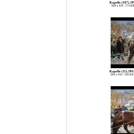
Kapelle (107).J
689 x 459 - 174 K
Kapelle (11).JP
689 x 459 - 196 KB