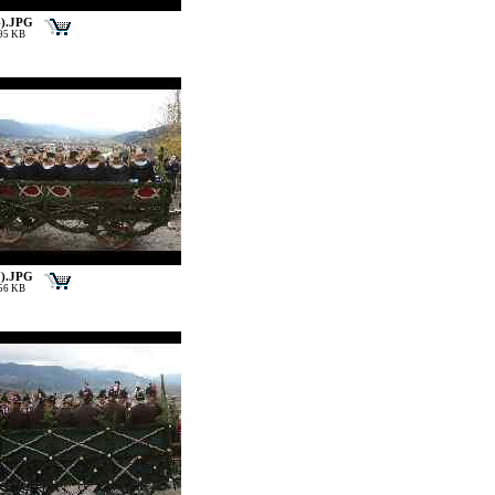
4).JPG
195 KB
7).JPG
156 KB