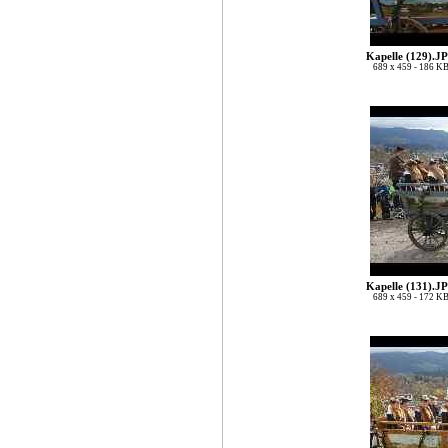
Kapelle (129).J
689 x 459 - 186 K
Kapelle (131).J
689 x 459 - 172 K