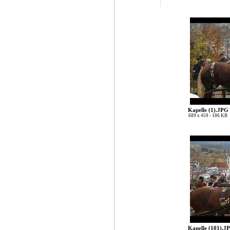
Kapelle (1).JPG
689 x 459 - 186 KB
Kapelle (101).J