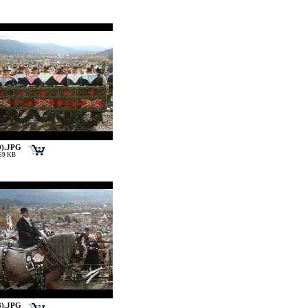
0).JPG
169 KB
3).JPG