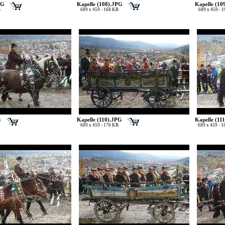
PG
Kapelle (108).JPG
Kapelle (10
B
689 x 459 - 168 KB
689 x 459 - 
G
Kapelle (110).JPG
Kapelle (11
689 x 459 - 176 KB
689 x 459 - 