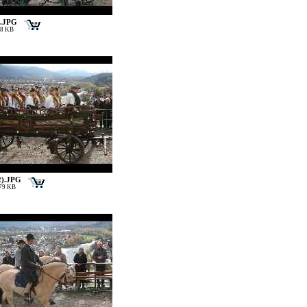
).JPG
48 KB
2).JPG
179 KB