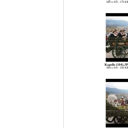
689 x 459 - 170 K
Kapelle (104).J
689 x 459 - 168 K