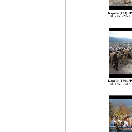
Kapelle (123).J
689 x 459 - 205 K
Kapelle (126).J
689 x 459 - 178 K