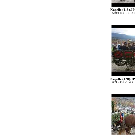
Kapelle (118).J
689 x 459 - 181 K
Kapelle (120).J
689 x 459 - 164 K