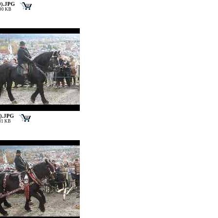
9).JPG
190 KB
1).JPG
181 KB