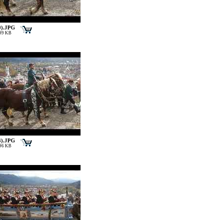
0).JPG
199 KB
3).JPG
196 KB