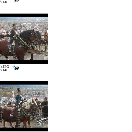
177 KB
6).JPG
170 KB