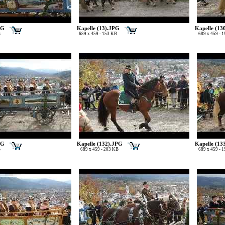
PG
Kapelle (13).JPG
Kapelle (13
B
689 x 459 - 153 KB
689 x 459 - 
PG
Kapelle (132).JPG
Kapelle (13
B
689 x 459 - 203 KB
689 x 459 - 