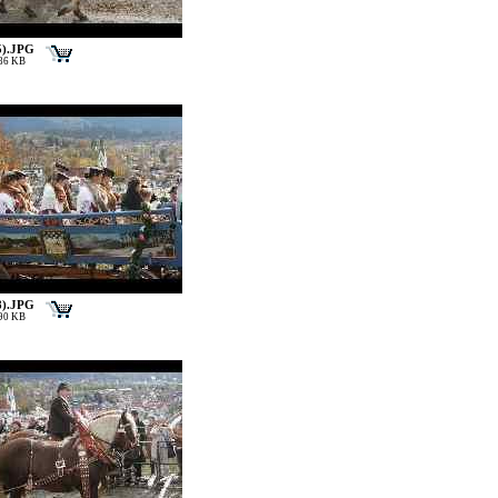
5).JPG
186 KB
8).JPG
190 KB