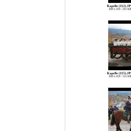
Kapelle (112).J
689 x 459 - 201 K
Kapelle (115).J
689 x 459 - 155 K