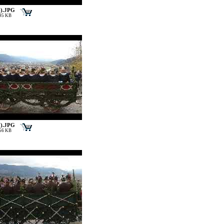
4).JPG
195 KB
7).JPG
156 KB