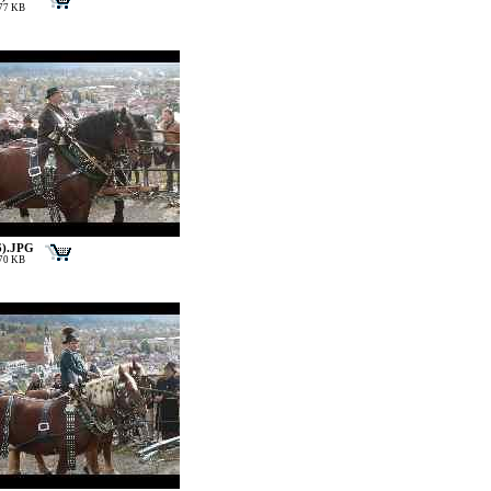
177 KB
6).JPG
170 KB