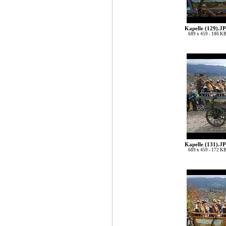
Kapelle (129).J
689 x 459 - 186 K
Kapelle (131).J
689 x 459 - 172 K