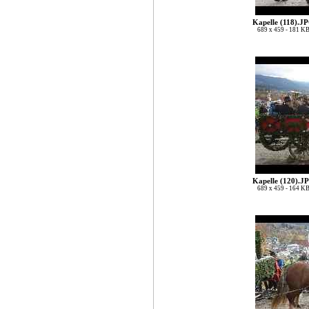
Kapelle (118).J
689 x 459 - 181 K
Kapelle (120).J
689 x 459 - 164 K