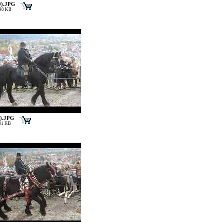
9).JPG
190 KB
1).JPG
181 KB