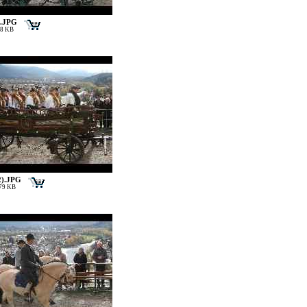
).JPG
48 KB
2).JPG
179 KB