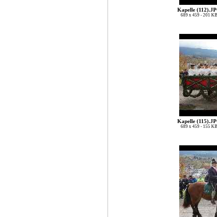
Kapelle (112).J
689 x 459 - 201 K
Kapelle (115).J
689 x 459 - 155 K