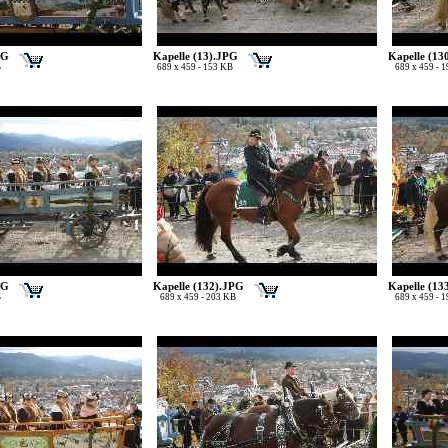
PG
Kapelle (13).JPG
Kapelle (13
B
689 x 459 - 153 KB
689 x 459 - 
PG
Kapelle (132).JPG
Kapelle (13
B
689 x 459 - 203 KB
689 x 459 - 