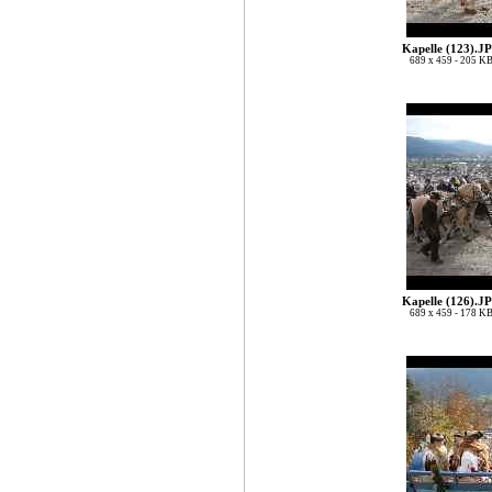
Kapelle (123).J
689 x 459 - 205 K
Kapelle (126).J
689 x 459 - 178 K