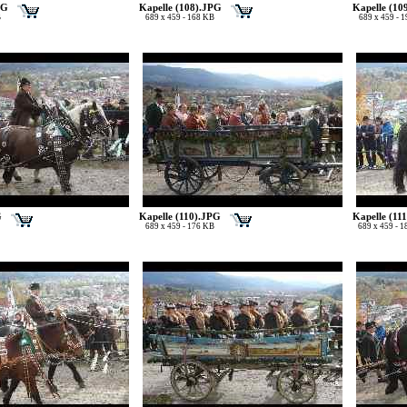
PG
Kapelle (108).JPG
Kapelle (10
B
689 x 459 - 168 KB
689 x 459 - 
G
Kapelle (110).JPG
Kapelle (11
689 x 459 - 176 KB
689 x 459 - 