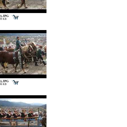
0).JPG
199 KB
3).JPG
196 KB