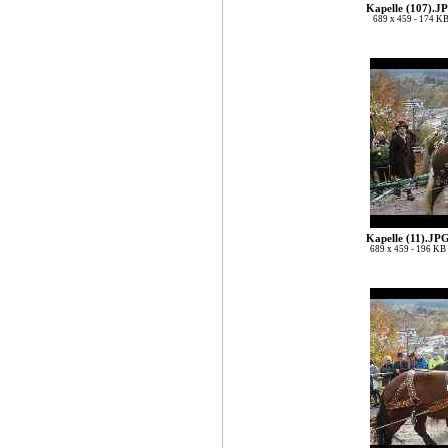
Kapelle (107).J
689 x 459 - 174 K
Kapelle (11).JP
689 x 459 - 196 KB