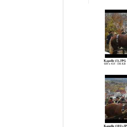
Kapelle (1).JPG
689 x 459 - 186 KB
Kapelle (101).J