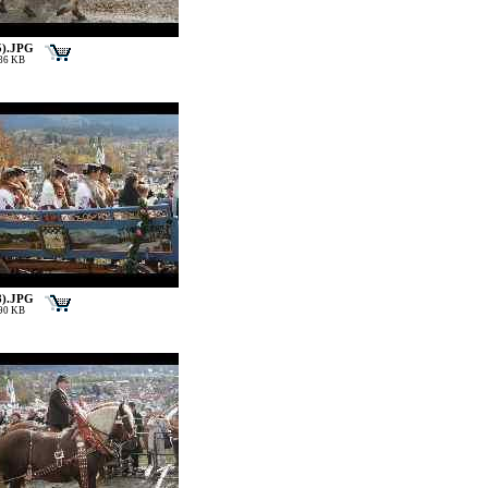
5).JPG
186 KB
8).JPG
190 KB