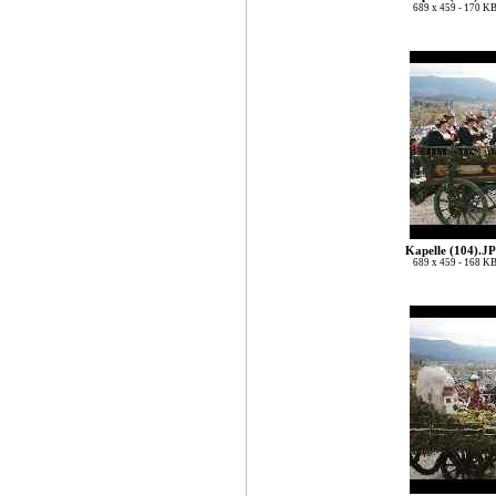
689 x 459 - 170 K
Kapelle (104).J
689 x 459 - 168 K