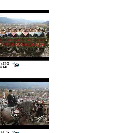
0).JPG
169 KB
3).JPG