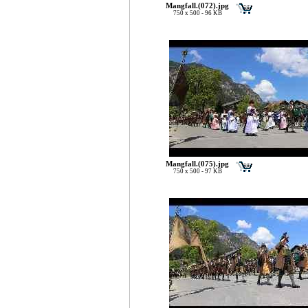
Mangfall.(072).jpg
750 x 500 - 96 KB
Mangfall.(075).jpg
750 x 500 - 97 KB