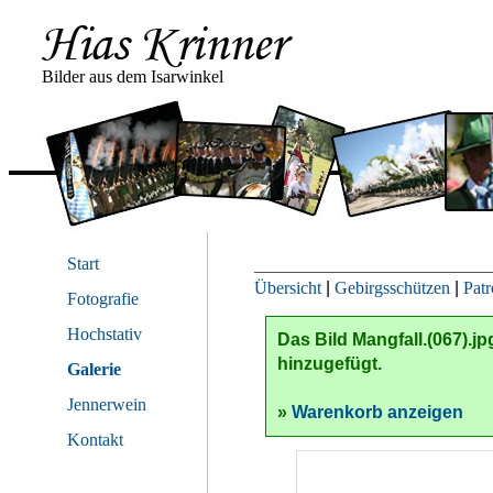
Bilder aus dem Isarwinkel
Start
Übersicht
|
Gebirgsschützen
|
Pat
Fotografie
Hochstativ
Das Bild
Mangfall.(067).jp
hinzugefügt.
Galerie
Jennerwein
»
Warenkorb anzeigen
Kontakt