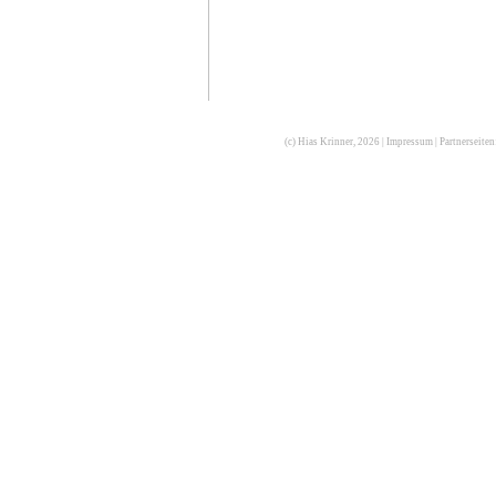
(c) Hias Krinner, 2026 |
Impressum
| Partnerseite