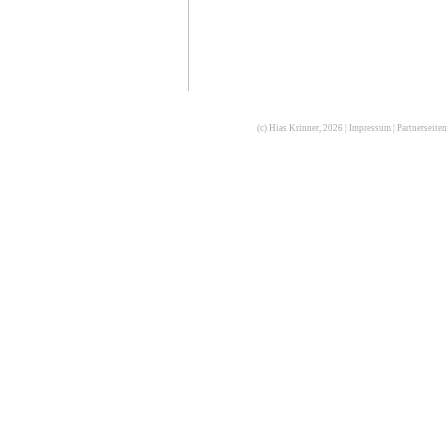
(c) Hias Krinner, 2026 |
Impressum
| Partnerseite