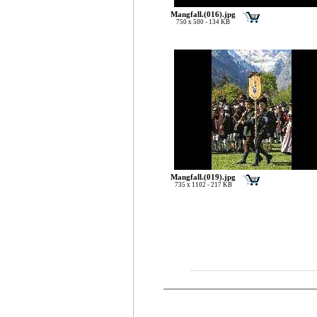
Mangfall.(016).jpg
750 x 500 - 134 KB
Mangfall.(019).jpg
735 x 1102 - 217 KB