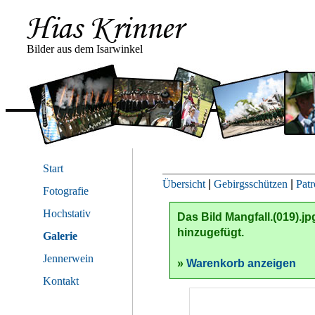
Bilder aus dem Isarwinkel
Start
Übersicht
|
Gebirgsschützen
|
Pat
Fotografie
Hochstativ
Das Bild
Mangfall.(019).jp
hinzugefügt.
Galerie
Jennerwein
»
Warenkorb anzeigen
Kontakt